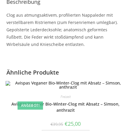
Beschreibung
Clog aus atmungsaktivem, profilierten Nappaleder mit
verstellbarem Ristriemen (zum Fersenriemen umlegbar).
Gepolsterte Lederdecksohle; anatomisch geformtes
Fußbett. Die Feder wirkt stoßdämpfend und kann
Wirbelsäule und Kniescheibe entlasten.
Ähnliche Produkte
Freizeit
Avispas Veganer Bio-Winter-Clog mit Absatz – Simson,
ANGEBOT!
anthrazit
Ursprünglicher
Aktueller
€
25,00
€
39,95
Preis
Preis
war:
ist: