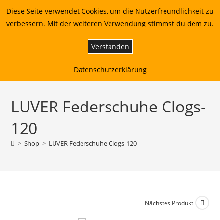
Zum
Diese Seite verwendet Cookies, um die Nutzerfreundlichkeit zu
DESIGNBOUTIQUE | Telefon +49 24054903606
Inhalt
verbessern. Mit der weiteren Verwendung stimmst du dem zu.
springen
Verstanden
Menü
0
Datenschutzerklärung
LUVER Federschuhe Clogs-
120
>
Shop
>
LUVER Federschuhe Clogs-120
Nächstes Produkt