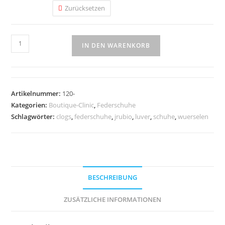
Zurücksetzen
LUVER
IN DEN WARENKORB
Federschuhe
Clogs-
120
Menge
Artikelnummer:
120-
Kategorien:
Boutique-Clinic
,
Federschuhe
Schlagwörter:
clogs
,
federschuhe
,
jrubio
,
luver
,
schuhe
,
wuerselen
BESCHREIBUNG
ZUSÄTZLICHE INFORMATIONEN