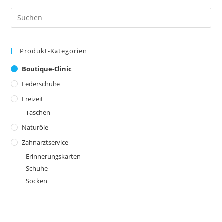
Optionen
können
Pre
auf
Es
der
Produktseite
to
gewählt
werden
Produkt-Kategorien
clo
the
Boutique-Clinic
sea
Federschuhe
pan
Freizeit
Taschen
Naturöle
Zahnarztservice
Erinnerungskarten
Schuhe
Socken