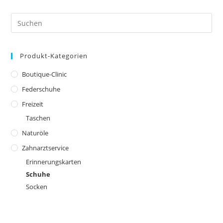
Die
Optionen
können
Pre
auf
Es
der
Produktseite
to
gewählt
werden
Produkt-Kategorien
clo
the
Boutique-Clinic
sea
Federschuhe
pan
Freizeit
Taschen
Naturöle
Zahnarztservice
Erinnerungskarten
Schuhe
Socken