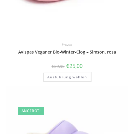
Freizeit
Avispas Veganer Bio-Winter-Clog – Simson, rosa
Ursprünglicher
Aktueller
€
25,00
€
39,95
Preis
Preis
war:
ist:
Dieses
Ausführung wählen
€39,95
€25,00.
Produkt
weist
mehrere
Varianten
auf.
Die
Optionen
können
ANGEBOT!
auf
der
Produktseite
gewählt
werden