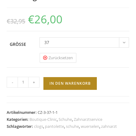
€
26,00
Ursprünglicher
Aktueller
€
32,95
Preis
Preis
war:
ist:
€32,95
€26,00.
37
GRÖSSE
Zurücksetzen
Bio
-
+
IN DEN WARENKORB
Clogs
ZahnMaus
Menge
Artikelnummer:
CZ-3-37-1-1
Kategorien:
Boutique-Clinic
,
Schuhe
,
Zahnarztservice
Schlagwörter:
clogs
,
pantolette
,
schuhe
,
wuerselen
,
zahnarzt