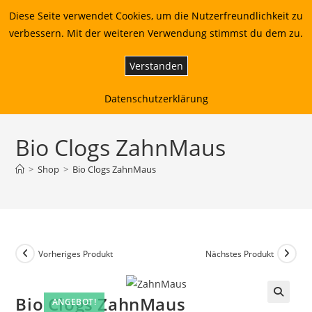
Zum
Diese Seite verwendet Cookies, um die Nutzerfreundlichkeit zu
DESIGNBOUTIQUE | Telefon +49 24054903606
Inhalt
verbessern. Mit der weiteren Verwendung stimmst du dem zu.
springen
Verstanden
Menü
0
Datenschutzerklärung
Bio Clogs ZahnMaus
>
Shop
>
Bio Clogs ZahnMaus
Vorheriges Produkt
Nächstes Produkt
Bio Clogs ZahnMaus
ANGEBOT!
🔍