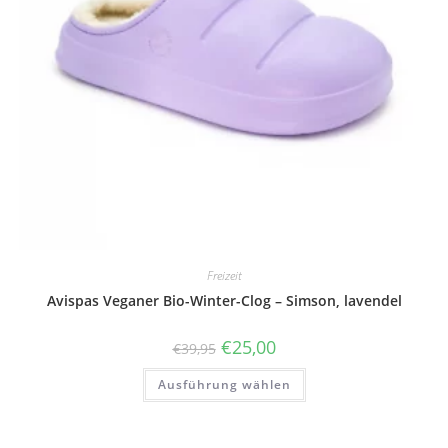
Freizeit
Avispas Veganer Bio-Winter-Clog – Simson, lavendel
Ursprünglicher
Aktueller
€
25,00
€
39,95
Preis
Preis
war:
ist:
Dieses
Ausführung wählen
€39,95
€25,00.
Produkt
weist
mehrere
Varianten
auf.