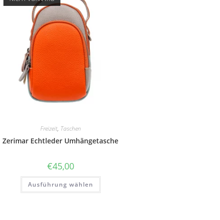
Freizeit
,
Taschen
Zerimar Echtleder Umhängetasche
€
45,00
Dieses
Ausführung wählen
Produkt
weist
mehrere
Varianten
auf.