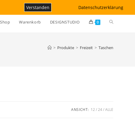
Verstanden
Datenschutzerklärung
Website-
Shop
Warenkorb
DESIGNSTUDIO
0
Suche
>
Produkte
>
Freizeit
>
Taschen
umschalten
ANSICHT:
12
24
ALLE